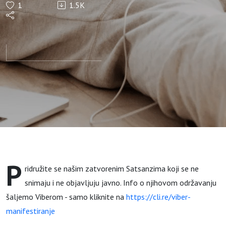
1
1.5K
SergiOM:
Pilot
satsang
pete (!)
sezone
P
ridružite se našim zatvorenim Satsanzima koji se ne
snimaju i ne objavljuju javno. Info o njihovom održavanju
šaljemo Viberom - samo kliknite na
https://cli.re/viber-
manifestiranje