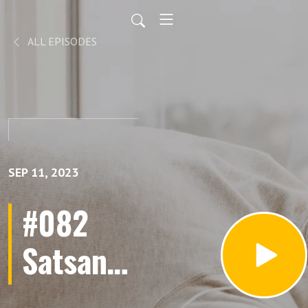
ALL EPISODES
SEP 11, 2023
#082
Satsang
sa